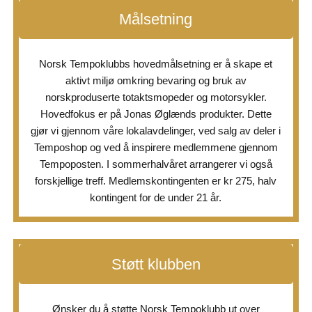
Målsetning
Viste du at Temposhop har fått inn litt deler til Villiers
motorene. Blant dem Kick som har vert veldig vanskelig å
Norsk Tempoklubbs hovedmålsetning er å skape et
få tak på i det siste. Du finner Kick og andre Villiersdeler i
aktivt miljø omkring bevaring og bruk av
Temposhop
norskproduserte totaktsmopeder og motorsykler.
Hovedfokus er på Jonas Øglænds produkter. Dette
Bilde
gjør vi gjennom våre lokalavdelinger, ved salg av deler i
Temposhop og ved å inspirere medlemmene gjennom
Vis på Facebook
Del
·
Tempoposten. I sommerhalvåret arrangerer vi også
forskjellige treff. Medlemskontingenten er kr 275, halv
Norsk Tempoklubb
1 måned siden
kontingent for de under 21 år.
Vi har når registrert at Tempoposten nr. 2 2026 er ute hos
medlemmene. Stor respons på vår vervekampanje og
Støtt klubben
Tempoglass er på vei ut fra vårt lager. Har du sett dette i
Tempoposten? Du har kanskje en venn å verve? Da kan
Ønsker du å støtte Norsk Tempoklubb ut over