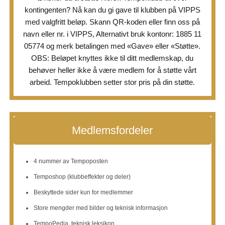
kontingenten? Nå kan du gi gave til klubben på VIPPS
du også få 6 flotte Tempoglass. Husk å lese artikkelen i
med valgfritt beløp. Skann QR-koden eller finn oss på
Tempoposten nøye og ikke glem teksten med små skrift!
navn eller nr. i VIPPS, Alternativt bruk kontonr: 1885 11
05774 og merk betalingen med «Gave» eller «Støtte».
Bilde
OBS: Beløpet knyttes ikke til ditt medlemskap, du
Vis på Facebook
Del
·
behøver heller ikke å være medlem for å støtte vårt
arbeid. Tempoklubben setter stor pris på din støtte.
Norsk Tempoklubb
1 måned siden
Hei alle. En liten rask oppdatering. Tempoposten nr.2
Medlemsfordeler
2026 er nå levert til Posten Norge. Så den burde ikke
være langt unna nå.
4 nummer av Tempoposten
Bilde
Temposhop (klubbeffekter og deler)
Beskyttede sider kun for medlemmer
Vis på Facebook
Del
·
Store mengder med bilder og teknisk informasjon
Norsk Tempoklubb
TempoPedia, teknisk leksikon