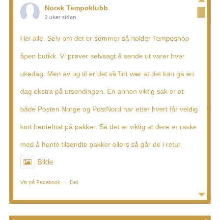
Norsk Tempoklubb
2 uker siden
Hei alle. Selv om det er sommer så holder Temposhop
åpen butikk. Vi prøver selvsagt å sende ut varer hver
ukedag. Men av og til er det så fint vær at det kan gå en
dag ekstra på utsendingen. En annen viktig sak er at
både Posten Norge og PostNord har etter hvert får veldig
kort hentefrist på pakker. Så det er viktig at dere er raske
med å hente tilsendte pakker ellers så går de i retur.
Bilde
Vis på Facebook
Del
·
Norsk Tempoklubb
4 uker siden