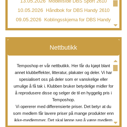
13.05.2026
Modellside DBS Sport 2610
10.05.2026
Håndbok for DBS Handy 2610
09.05.2026
Koblingsskjema for DBS Handy
2610
26.03.2026
25/6 Særtrykk verktøy 1969
08.03.2026
Detaljbilder Tempo Corvette 320
Nettbutikk
Sport
03.03.2026
Bing forgasser type 1/12/78 A for
Temposhop er vår nettbutikk. Her får du kjøpt blant
Victoria motor type M 51 D – 2 og 3 gir
annet klubbeffekter, litteratur, plakater og deler. Vi har
24.02.2026
Ny håndbok 329.21 N/2 Sachs
spesialisert oss på deler som er vanskelige eller
100/4 S
umulige å få tak i. Klubben bruker betydelige midler for
05.02.2026
Prisliste oppdatert med 1960-
å reprodusere disse og selger de til en hyggelig pris i
priser
Temposhop.
Vi opererer med differensierte priser. Det betyr at du
18.01.2026
Modellside Handy 2610
som medlem får lavere priser på mange produkter enn
17.01.2026
Modellside DBS saxonette 3030
ikke-medlemmer. Det skal lønne seg å være medlem
av Norsk Tempoklubb.