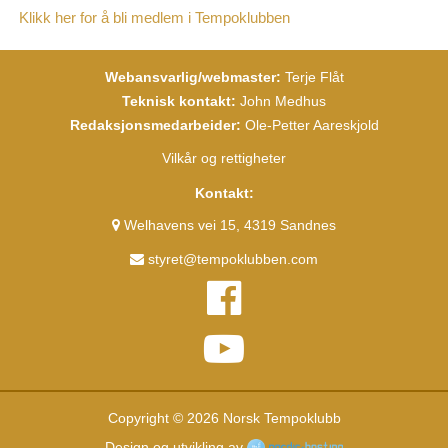
Klikk her for å bli medlem i Tempoklubben
Webansvarlig/webmaster:
Terje Flåt
Teknisk kontakt:
John Medhus
Redaksjonsmedarbeider:
Ole-Petter Aareskjold
Vilkår og rettigheter
Kontakt:
Welhavens vei 15, 4319 Sandnes
styret@tempoklubben.com
Copyright © 2026 Norsk Tempoklubb
Design og utvikling av