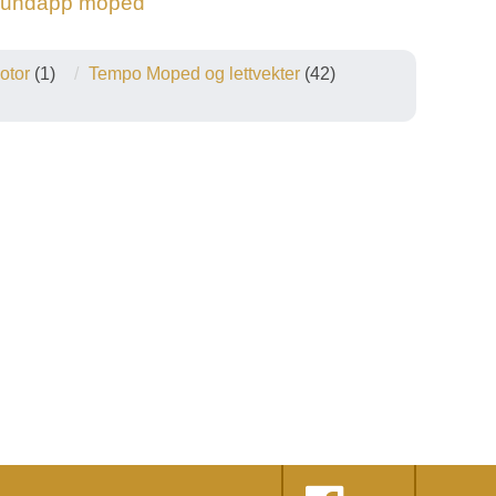
 zundapp moped
otor
(1)
Tempo Moped og lettvekter
(42)