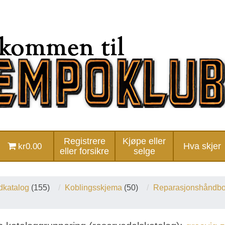
Registrere
Kjøpe eller
kr0.00
Hva skjer
eller forsikre
selge
katalog
(155)
Koblingsskjema
(50)
Reparasjonshåndb