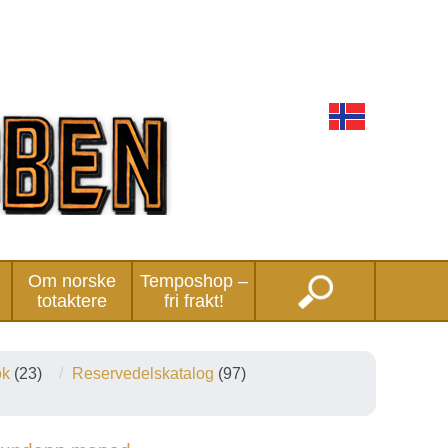
Om norske
Temposhop –
totaktere
fri frakt!
ok
(23)
Reservedelskatalog
(97)