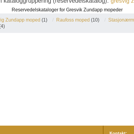
n kataloggruppering (reservedelskatalog):
gresvig
Reservedelskataloger for Gresvik Zundapp mopeder
vig Zundapp moped
(1)
Raufoss moped
(10)
Stasjonærm
(4)
Kontakt: