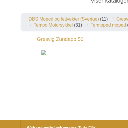
Viser kataloge
DBS Moped og lettvekter (Sverige)
(11)
Gres
Tempo Motorsykkel
(31)
Termoped moped
Gresvig Zundapp 50
Webansvarlig/webmaster:
Terje Flåt