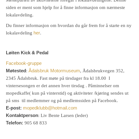
Mesteparten av aktivitetene foregår i lokalavdelingene. Denne
siden er ment som hjelp for å finne informasjon om nærmeste
lokalavdeling.
Du finner informasjon om hvordan du går frem for å starte en ny
lokalavdeling
her
.
Løiten Kick & Pedal
Facebook-gruppe
Møtested
:
Ådalsbruk Motormuseum
, Ådalsbrukvegen 352,
2345 Ådalsbruk. Fast møte på tirsdager fra kl 18.00 I
vintersesongen er det annen hver tirsdag . Påminnelser om
mopedkaffe( kun på vinterstid) og aktiviteter /kjøring sendes ut
på sms til medlemmer og på medlemssiden på Facebook.
E-post:
mopedklubb@hotmail.com
Kontaktperson
: Liv Bente Larsen (leder)
Telefon:
905 68 833