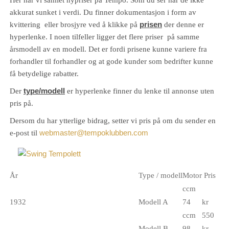
Her har vi samlet nypriser på Tempo. Som du ser har de ikke
akkurat sunket i verdi. Du finner dokumentasjon i form av
kvittering eller brosjyre ved å klikke på
prisen
der denne er
hyperlenke. I noen tilfeller ligger det flere priser på samme
årsmodell av en modell. Det er fordi prisene kunne variere fra
forhandler til forhandler og at gode kunder som bedrifter kunne
få betydelige rabatter.
Der
type/modell
er hyperlenke finner du lenke til annonse uten
pris på.
Dersom du har ytterlige bidrag, setter vi pris på om du sender en
e-post til
webmaster@tempoklubben.com
År
Type / modell
Motor
Pris
ccm
1932
Modell A
74
kr
ccm
550
Modell B
98
kr