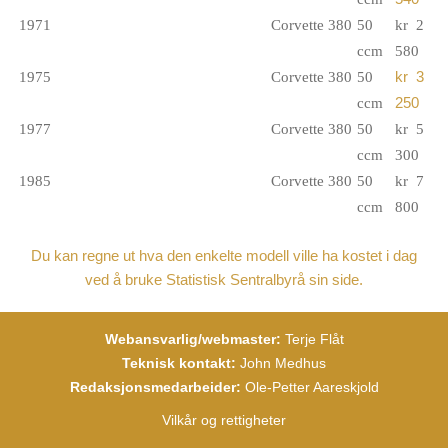
1971
Corvette 380
50
kr 2
ccm
580
1975
Corvette 380
50
kr 3
ccm
250
1977
Corvette 380
50
kr 5
ccm
300
1985
Corvette 380
50
kr 7
ccm
800
Du kan regne ut hva den enkelte modell ville ha kostet i dag
ved å bruke Statistisk Sentralbyrå sin side.
Webansvarlig/webmaster:
Terje Flåt
Teknisk kontakt:
John Medhus
Redaksjonsmedarbeider:
Ole-Petter Aareskjold
Vilkår og rettigheter