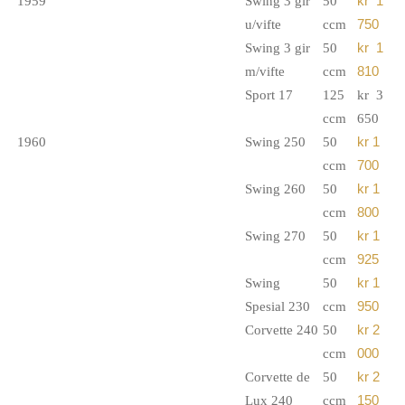
1959
Swing 3 gir
50
kr 1
u/vifte
ccm
750
Swing 3 gir
50
kr 1
m/vifte
ccm
810
Sport 17
125
kr 3
ccm
650
1960
Swing 250
50
kr 1
ccm
700
Swing 260
50
kr 1
ccm
800
Swing 270
50
kr 1
ccm
925
Swing
50
kr 1
Spesial 230
ccm
950
Corvette 240
50
kr 2
ccm
000
Corvette de
50
kr 2
Lux 240
ccm
150