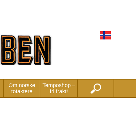
Om norske
Temposhop –
totaktere
fri frakt!