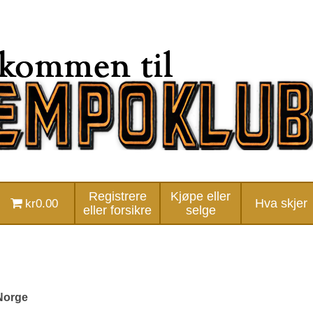
Registrere
Kjøpe eller
kr0.00
Hva skjer
eller forsikre
selge
Norge