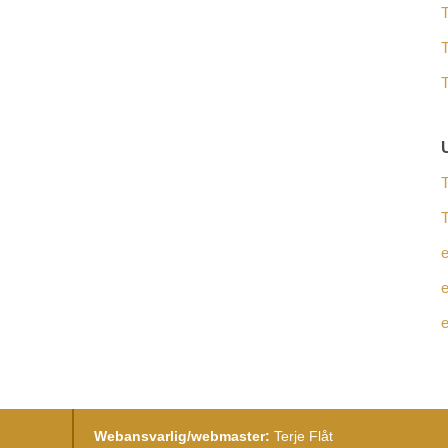
T
e
e
Webansvarlig/webmaster:
Terje Flåt