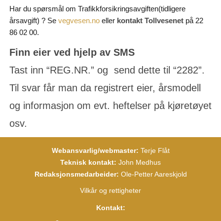
Har du spørsmål om Trafikkforsikringsavgiften(tidligere
årsavgift) ? Se
eller
på 22
vegvesen.no
kontakt Tollvesenet
86 02 00.
Finn eier ved hjelp av SMS
Tast inn “REG.NR.” og send dette til “2282”.
Til svar får man da registrert eier, årsmodell
og informasjon om evt. heftelser på kjøretøyet
osv.
Webansvarlig/webmaster:
Terje Flåt
Teknisk kontakt:
John Medhus
Redaksjonsmedarbeider:
Ole-Petter Aareskjold
Vilkår og rettigheter
Kontakt: