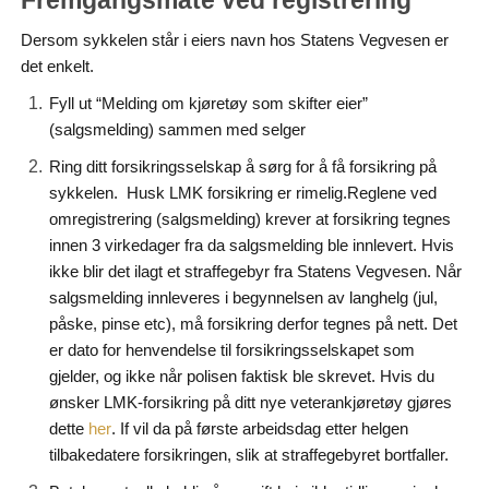
Fremgangsmåte ved registrering
Dersom sykkelen står i eiers navn hos Statens Vegvesen er
det enkelt.
Fyll ut “Melding om kjøretøy som skifter eier”
(salgsmelding) sammen med selger
Ring ditt forsikringsselskap å sørg for å få forsikring på
sykkelen. Husk LMK forsikring er rimelig.Reglene ved
omregistrering (salgsmelding) krever at forsikring tegnes
innen 3 virkedager fra da salgsmelding ble innlevert. Hvis
ikke blir det ilagt et straffegebyr fra Statens Vegvesen. Når
salgsmelding innleveres i begynnelsen av langhelg (jul,
påske, pinse etc), må forsikring derfor tegnes på nett. Det
er dato for henvendelse til forsikringsselskapet som
gjelder, og ikke når polisen faktisk ble skrevet. Hvis du
ønsker LMK-forsikring på ditt nye veterankjøretøy gjøres
dette
. If vil da på første arbeidsdag etter helgen
her
tilbakedatere forsikringen, slik at straffegebyret bortfaller.