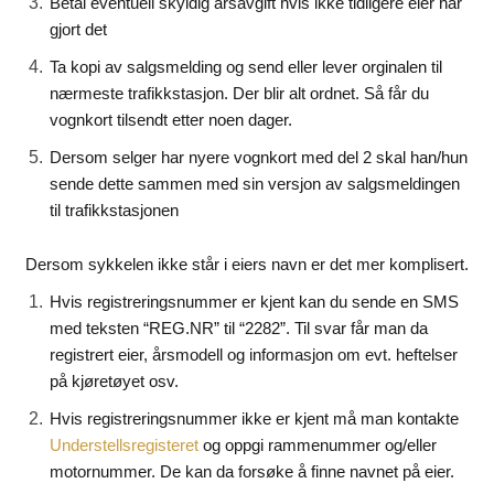
Betal eventuell skyldig årsavgift hvis ikke tidligere eier har
gjort det
Ta kopi av salgsmelding og send eller lever orginalen til
nærmeste trafikkstasjon. Der blir alt ordnet. Så får du
vognkort tilsendt etter noen dager.
Dersom selger har nyere vognkort med del 2 skal han/hun
sende dette sammen med sin versjon av salgsmeldingen
til trafikkstasjonen
Dersom sykkelen ikke står i eiers navn er det mer komplisert.
Hvis registreringsnummer er kjent kan du sende en SMS
med teksten “REG.NR” til “2282”. Til svar får man da
registrert eier, årsmodell og informasjon om evt. heftelser
på kjøretøyet osv.
Hvis registreringsnummer ikke er kjent må man kontakte
og oppgi rammenummer og/eller
Understellsregisteret
motornummer. De kan da forsøke å finne navnet på eier.