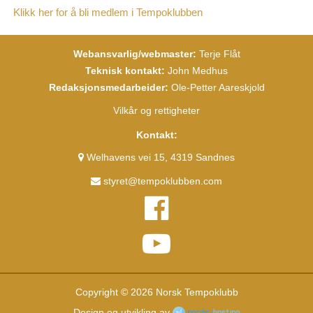
Klikk her for å bli medlem i Tempoklubben
Webansvarlig/webmaster:
Terje Flåt
Teknisk kontakt:
John Medhus
Redaksjonsmedarbeider:
Ole-Petter Aareskjold
Vilkår og rettigheter
Kontakt:
Welhavens vei 15, 4319 Sandnes
styret@tempoklubben.com
Copyright © 2026 Norsk Tempoklubb
Design og utvikling av