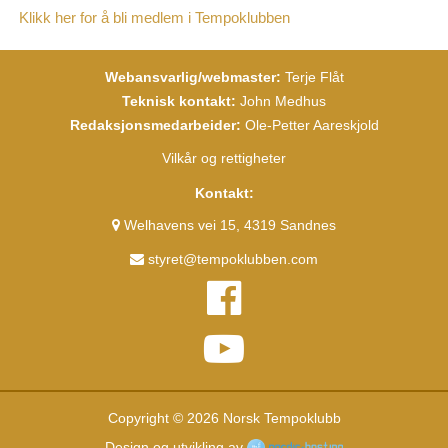
Klikk her for å bli medlem i Tempoklubben
Webansvarlig/webmaster:
Terje Flåt
Teknisk kontakt:
John Medhus
Redaksjonsmedarbeider:
Ole-Petter Aareskjold
Vilkår og rettigheter
Kontakt:
Welhavens vei 15, 4319 Sandnes
styret@tempoklubben.com
Copyright © 2026 Norsk Tempoklubb
Design og utvikling av