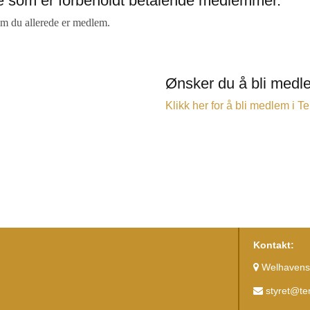
ide som er forbeholdt betalende medlemmer.
om du allerede er medlem.
Ønsker du å bli med
Klikk her for å bli medlem i
Kontakt:
Welhavens 
styret@t