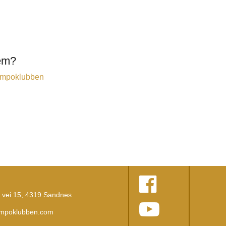
lem?
 Tempoklubben
vei 15, 4319 Sandnes
empoklubben.com