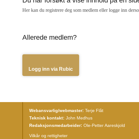
Du har forsøkt å vise innhold på en s
Her kan du registrere deg som medlem eller logge inn ders
Allerede medlem?
Logg inn via Rubic
Webansvarlig/webmaster:
Terje Flåt
Teknisk kontakt:
John Medhus
Redaksjonsmedarbeider:
Ole-Petter Aareskjold
Vilkår og rettigheter