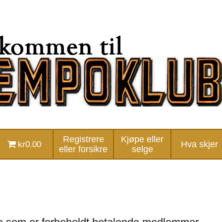
Registrere
Kjøpe eller
kr0.00
Hva skjer
eller forsikre
selge