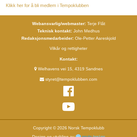
Klikk her for å bli medlem i Tempoklubben
Webansvarlig/webmaster:
Terje Flåt
Teknisk kontakt:
John Medhus
Redaksjonsmedarbeider:
Ole-Petter Aareskjold
Vilkår og rettigheter
Kontakt:
Welhavens vei 15, 4319 Sandnes
styret@tempoklubben.com
Copyright © 2026 Norsk Tempoklubb
Design og utvikling av