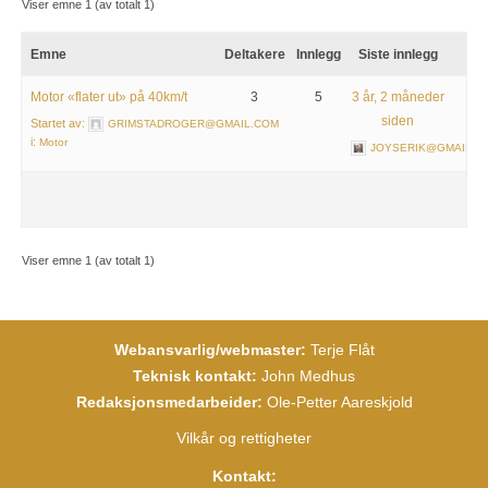
Viser emne 1 (av totalt 1)
Emne
Deltakere
Innlegg
Siste innlegg
Motor «flater ut» på 40km/t
3
5
3 år, 2 måneder
siden
Startet av:
GRIMSTADROGER@GMAIL.COM
i:
Motor
JOYSERIK@GMAIL.C
Viser emne 1 (av totalt 1)
Webansvarlig/webmaster:
Terje Flåt
Teknisk kontakt:
John Medhus
Redaksjonsmedarbeider:
Ole-Petter Aareskjold
Vilkår og rettigheter
Kontakt: