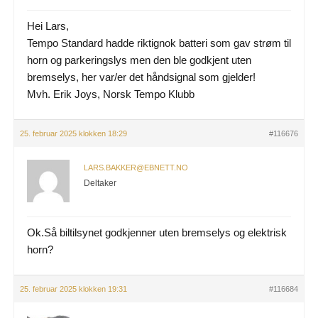
Hei Lars,
Tempo Standard hadde riktignok batteri som gav strøm til
horn og parkeringslys men den ble godkjent uten
bremselys, her var/er det håndsignal som gjelder!
Mvh. Erik Joys, Norsk Tempo Klubb
25. februar 2025 klokken 18:29
#116676
LARS.BAKKER@EBNETT.NO
Deltaker
Ok.Så biltilsynet godkjenner uten bremselys og elektrisk
horn?
25. februar 2025 klokken 19:31
#116684