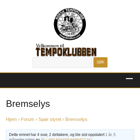
MENU
Bremselys
Hjem
›
Forum
›
Spør styret
›
Bremselys
Dette emnet har 4 svar, 2 deltakere, og ble sist oppdatert
1 år, 5
måneder siden
av
.
LARS.BAKKER@EBNETT.NO