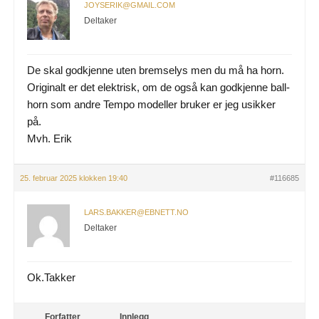
JOYSERIK@GMAIL.COM
Deltaker
De skal godkjenne uten bremselys men du må ha horn.
Originalt er det elektrisk, om de også kan godkjenne ball-
horn som andre Tempo modeller bruker er jeg usikker
på.
Mvh. Erik
25. februar 2025 klokken 19:40
#116685
LARS.BAKKER@EBNETT.NO
Deltaker
Ok.Takker
Forfatter
Innlegg