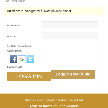
Ser 2 svar tråder
Du må være innlogget for å svare på dette emnet.
Brukernavn:
Passord:
Hold meg pålogget
Connect with:
Connect with:
Logg inn via Rubic
LOGG INN
Webansvarlig/webmaster:
Terje Flåt
Teknisk kontakt:
John Medhus