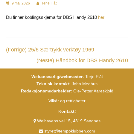
9 mai 2026
Terje Flåt
Du finner koblingsskjema for DBS Handy 2610
.
her
(Forrige)
25/6 Særtrykk verktøy 1969
(Neste)
Håndbok for DBS Handy 2610
Webansvarlig/webmaster:
Terje Flåt
Teknisk kontakt:
John Medhus
Redaksjonsmedarbeider:
Ole-Petter Aareskjold
Vilkår og rettigheter
Kontakt:
Welhavens vei 15, 4319 Sandnes
styret@tempoklubben.com