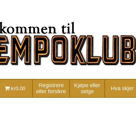
Registrere
Kjøpe eller
kr0.00
Hva skjer
eller forsikre
selge