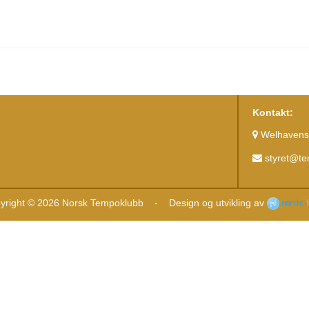
Kontakt:
Welhavens 
styret@t
yright © 2026 Norsk Tempoklubb
-
Design og utvikling av