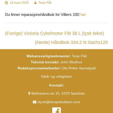
18 mars 2025
Terje Flåt
Du finner reparasjonshåndbok for Villiers 10D
her
(Forrige)
Victoria Cykelmotor FM 38 L (tysk tekst)
(Neste)
Håndbok 334.2 N Sachs125
Webansvarlig/webmaster:
Terje Flåt
Teknisk kontakt:
John Medhus
Redaksjonsmedarbeider:
Ole-Petter Aareskjold
Vilkår og rettigheter
Kontakt:
Welhavens vei 15, 4319 Sandnes
styret@tempoklubben.com