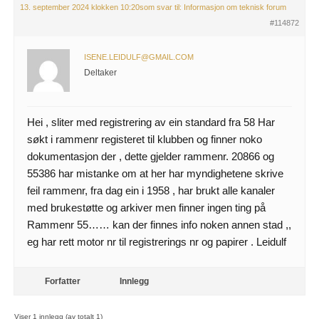
13. september 2024 klokken 10:20
som svar til:
Informasjon om teknisk forum
#114872
ISENE.LEIDULF@GMAIL.COM
Deltaker
Hei , sliter med registrering av ein standard fra 58 Har
søkt i rammenr registeret til klubben og finner noko
dokumentasjon der , dette gjelder rammenr. 20866 og
55386 har mistanke om at her har myndighetene skrive
feil rammenr, fra dag ein i 1958 , har brukt alle kanaler
med brukestøtte og arkiver men finner ingen ting på
Rammenr 55…… kan der finnes info noken annen stad ,,
eg har rett motor nr til registrerings nr og papirer . Leidulf
Forfatter
Innlegg
Viser 1 innlegg (av totalt 1)