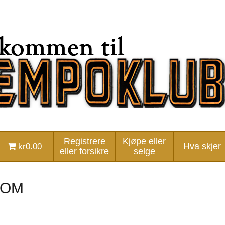
Registrere
Kjøpe eller
kr0.00
Hva skjer
eller forsikre
selge
COM