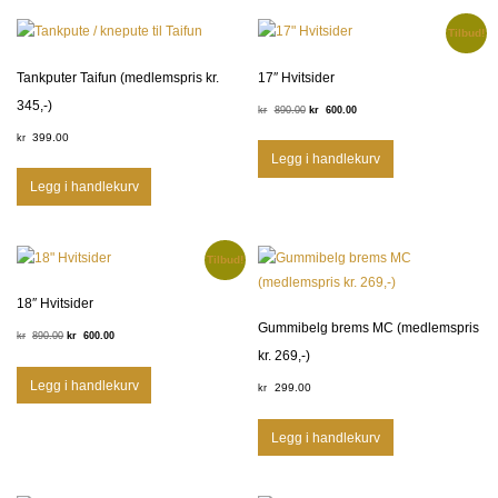
Tilbud!
Tankputer Taifun (medlemspris kr.
17″ Hvitsider
345,-)
kr
890.00
kr
600.00
399.00
kr
Legg i handlekurv
Legg i handlekurv
Tilbud!
18″ Hvitsider
Gummibelg brems MC (medlemspris
kr
890.00
kr
600.00
kr. 269,-)
Legg i handlekurv
299.00
kr
Legg i handlekurv