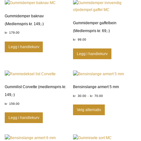
Gummidemper baknav
Gummidemper gaffelbein
(Medlemspris kr. 149,-)
(Medlemspris kr. 69,-)
179.00
kr
99.00
kr
Legg i handlekurv
Legg i handlekurv
Gummilist Corvette (medlemspris kr.
Bensinslange armert 5 mm
149,-)
30.00
–
70.00
kr
kr
159.00
kr
Velg alternativ
Legg i handlekurv