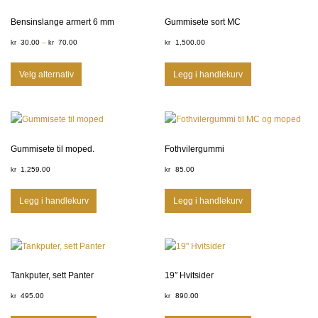
Bensinslange armert 6 mm
Gummisete sort MC
30.00
–
70.00
1,500.00
kr
kr
kr
Velg alternativ
Legg i handlekurv
Gummisete til moped.
Fothvilergummi
1,259.00
85.00
kr
kr
Legg i handlekurv
Legg i handlekurv
Tankputer, sett Panter
19″ Hvitsider
495.00
890.00
kr
kr