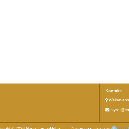
Kontakt:
Welhavens 
styret@t
yright © 2026 Norsk Tempoklubb
-
Design og utvikling av