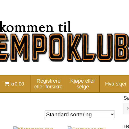
Registrere
Kjøpe eller
kr0.00
Hva skjer
eller forsikre
selge
S
FR