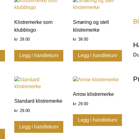
Bl
Klistremerke som
Smøring og stell
klubblogo
klistremerke
29.00
39.00
kr
kr
H
Du
v
Legg i handlekurv
Legg i handlekurv
P
Arrow klistremerke
Standard klistremerke
29.00
kr
29.00
kr
Legg i handlekurv
Legg i handlekurv
v