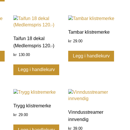
Tambar klistremerke
Taifun 18 dekal
29.00
kr
(Medlemspris 120.-)
130.00
kr
v
Legg i handlekurv
Legg i handlekurv
Trygg klistremerke
Vinndusstreamer
29.00
kr
innvendig
39.00
kr
Legg i handlekurv