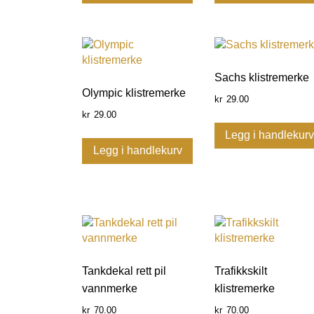
Sachs klistremerke
Olympic klistremerke
29.00
kr
29.00
kr
Legg i handlekur
Legg i handlekurv
Tankdekal rett pil
Trafikkskilt
vannmerke
klistremerke
70.00
70.00
kr
kr