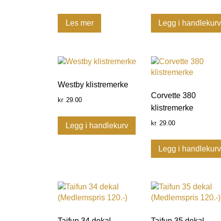
Les mer
Legg i handlekur
Westby klistremerke
Corvette 380
29.00
kr
klistremerke
29.00
kr
Legg i handlekurv
Legg i handlekur
Taifun 34 dekal
Taifun 35 dekal