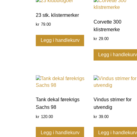
23 stk. klistermerker
Corvette 300
79.00
kr
klistremerke
29.00
kr
Legg i handlekurv
Legg i handlekur
Tank dekal førekrigs
Vindus strimer for
Sachs 98
utvendig
120.00
39.00
kr
kr
Legg i handlekurv
Legg i handlekur