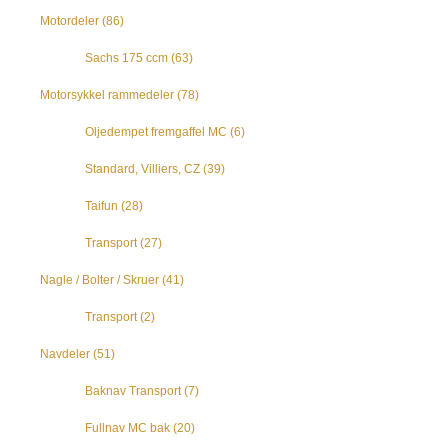
Motordeler
(86)
Sachs 175 ccm
(63)
Motorsykkel rammedeler
(78)
Oljedempet fremgaffel MC
(6)
Standard, Villiers, CZ
(39)
Taifun
(28)
Transport
(27)
Nagle / Bolter / Skruer
(41)
Transport
(2)
Navdeler
(51)
Baknav Transport
(7)
Fullnav MC bak
(20)