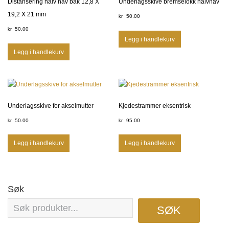
Distansering halv nav bak 12,8 X
Underlagsskive bremselokk halvnav
19,2 X 21 mm
50.00
kr
50.00
kr
Legg i handlekurv
Legg i handlekurv
Underlagsskive for akselmutter
Kjedestrammer eksentrisk
50.00
95.00
kr
kr
Legg i handlekurv
Legg i handlekurv
Søk
SØK