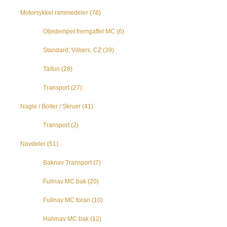
Motorsykkel rammedeler
(78)
Oljedempet fremgaffel MC
(6)
Standard, Villiers, CZ
(39)
Taifun
(28)
Transport
(27)
Nagle / Bolter / Skruer
(41)
Transport
(2)
Navdeler
(51)
Baknav Transport
(7)
Fullnav MC bak
(20)
Fullnav MC foran
(10)
Halvnav MC bak
(12)