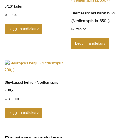
5/16″ kuler
Bremseskosett halvnav MC
10.00
kr
(Medlemspris kr. 650.-)
Legg i handlekurv
700.00
kr
Legg i handlekurv
Støvkapsel forhjul (Medlemspris
200,-)
250.00
kr
Legg i handlekurv