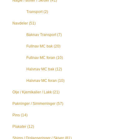
Nagle / Bolter / Skruer
(41)
Transport
(2)
Navdeler
(51)
Baknav Transport
(7)
Fullnav MC bak
(20)
Fullnav MC foran
(10)
Halvnav MC bak
(12)
Halvnav MC foran
(10)
Olje / Kjemikalier / Lakk
(21)
Pakninger / Simmerringer
(57)
Pins
(14)
Plakater
(12)
Shims / Distanseringer / Skiver
(81)