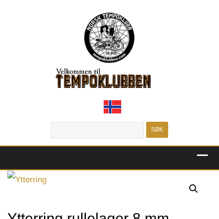
MENU
Ytterring rullelager 8 mm