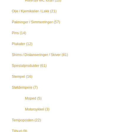
Halvnav MC foran
(10)
Olje / Kjemikalier / Lakk
(21)
Pakninger / Simmerringer
(57)
Pins
(14)
Plakater
(12)
Shims / Distanseringer / Skiver
(81)
Spesialprodukter
(61)
Stempel
(16)
Støtdempere
(7)
Moped
(5)
Motorsykkel
(3)
Tempoposten
(22)
Tilbud
(9)