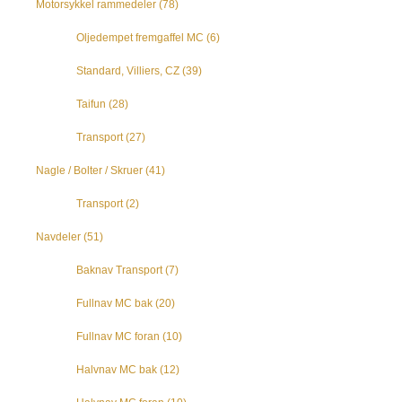
Motorsykkel rammedeler
(78)
Oljedempet fremgaffel MC
(6)
Standard, Villiers, CZ
(39)
Taifun
(28)
Transport
(27)
Nagle / Bolter / Skruer
(41)
Transport
(2)
Navdeler
(51)
Baknav Transport
(7)
Fullnav MC bak
(20)
Fullnav MC foran
(10)
Halvnav MC bak
(12)