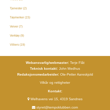
Tjenester
(2)
Tøymerker
(15)
Veiver
(7)
Verktøy
(9)
Villiers
(19)
Webansvarlig/webmaster:
Terje Flåt
Teknisk kontakt:
John Medhus
Redaksjonsmedarbeider:
Ole-Petter Aareskjold
Vilkår og rettigheter
Kontakt:
Welhavens vei 15, 4319 Sandnes
styret@tempoklubben.com