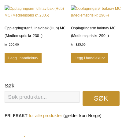
Opplagringsrør fullnav bak (Hub) MC
Opplagringsrør baknav MC
(Medlemspris kr. 230.-)
(Medlemspris kr. 290,-)
260.00
325.00
kr
kr
Legg i handlekurv
Legg i handlekurv
Søk
SØK
(gjelder kun Norge)
FRI FRAKT
for
alle produkter