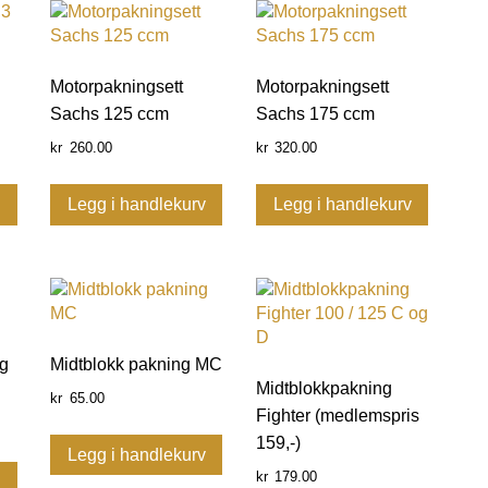
Motorpakningsett
Motorpakningsett
Sachs 125 ccm
Sachs 175 ccm
260.00
320.00
kr
kr
v
Legg i handlekurv
Legg i handlekurv
g
Midtblokk pakning MC
Midtblokkpakning
65.00
kr
Fighter (medlemspris
159,-)
Legg i handlekurv
179.00
kr
v