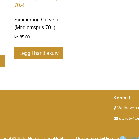
Simmerring Corvette
(Medlemspris 70.-)
85.00
kr
Legg i handlekurv
v
Kontakt:
Welhavens 
styret@t
yright © 2026 Norsk Tempoklubb
-
Design og utvikling av