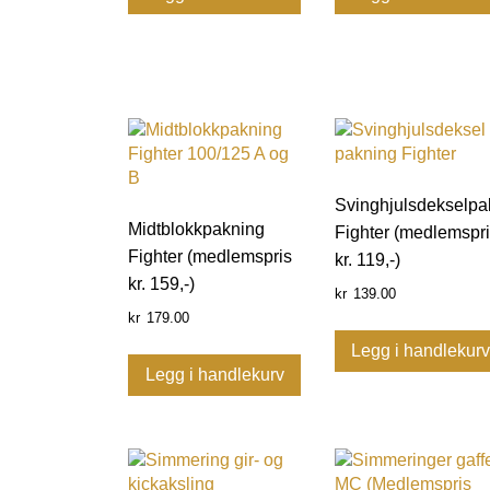
Svinghjulsdekselpa
Midtblokkpakning
Fighter (medlemspr
Fighter (medlemspris
kr. 119,-)
kr. 159,-)
139.00
kr
179.00
kr
Legg i handlekur
Legg i handlekurv