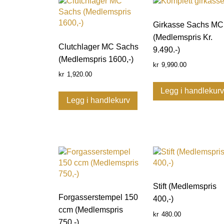
Girkasse Sachs MC
(Medlemspris Kr.
Clutchlager MC Sachs
9.490.-)
(Medlemspris 1600,-)
9,990.00
kr
1,920.00
kr
Legg i handlekur
Legg i handlekurv
Stift (Medlemspris
Forgasserstempel 150
400,-)
ccm (Medlemspris
480.00
kr
750,-)