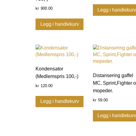
900.00
kr
Legg i handlekur
Legg i handlekurv
Kondensator
Distansering gaffel
(Medlemspris 100,-)
MC, Sprint,Fighter 
120.00
kr
mopeder.
59.00
kr
Legg i handlekurv
Legg i handlekur