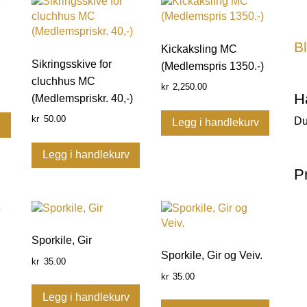
Bl
Kickaksling MC
Sikringsskive for
(Medlemspris 1350.-)
cluchhus MC
2,250.00
kr
H
(Medlemspriskr. 40,-)
50.00
kr
Du
Legg i handlekurv
v
Legg i handlekurv
P
Sporkile, Gir
Sporkile, Gir og Veiv.
35.00
kr
35.00
kr
Legg i handlekurv