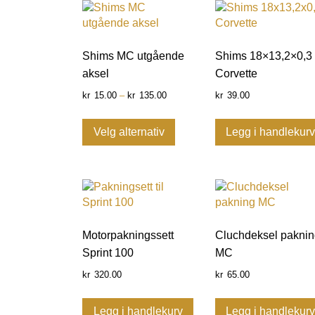
Shims MC utgående
Shims 18×13,2×0,3
aksel
Corvette
15.00
–
135.00
39.00
kr
kr
kr
Velg alternativ
Legg i handlekur
Motorpakningssett
Cluchdeksel paknin
Sprint 100
MC
320.00
65.00
kr
kr
Legg i handlekurv
Legg i handlekur