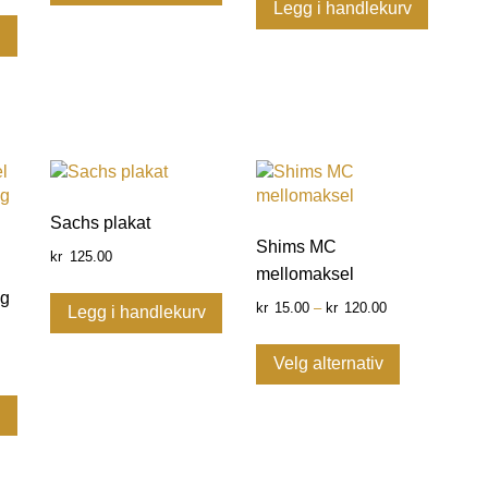
Legg i handlekurv
v
Sachs plakat
Shims MC
125.00
kr
mellomaksel
og
15.00
–
120.00
kr
kr
Legg i handlekurv
Velg alternativ
v