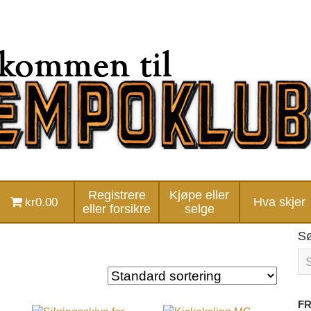
Registrere
Kjøpe eller
kr0.00
Hva skjer
eller forsikre
selge
S
FR