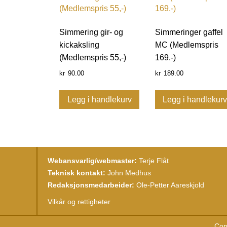
Simmering gir- og
Simmeringer gaffel
kickaksling
MC (Medlemspris
(Medlemspris 55,-)
169.-)
90.00
189.00
kr
kr
Legg i handlekurv
Legg i handlekur
Webansvarlig/webmaster:
Terje Flåt
Teknisk kontakt:
John Medhus
Redaksjonsmedarbeider:
Ole-Petter Aareskjold
Vilkår og rettigheter
Cop