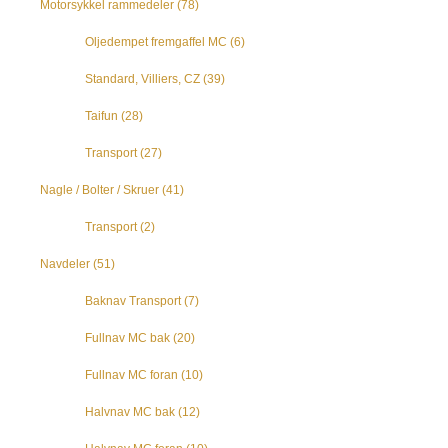
Motorsykkel rammedeler
(78)
Oljedempet fremgaffel MC
(6)
Standard, Villiers, CZ
(39)
Taifun
(28)
Transport
(27)
Nagle / Bolter / Skruer
(41)
Transport
(2)
Navdeler
(51)
Baknav Transport
(7)
Fullnav MC bak
(20)
Fullnav MC foran
(10)
Halvnav MC bak
(12)