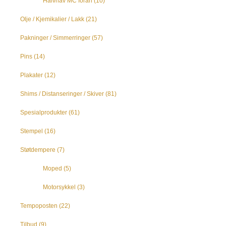
Halvnav MC foran
(10)
Olje / Kjemikalier / Lakk
(21)
Pakninger / Simmerringer
(57)
Pins
(14)
Plakater
(12)
Shims / Distanseringer / Skiver
(81)
Spesialprodukter
(61)
Stempel
(16)
Støtdempere
(7)
Moped
(5)
Motorsykkel
(3)
Tempoposten
(22)
Tilbud
(9)