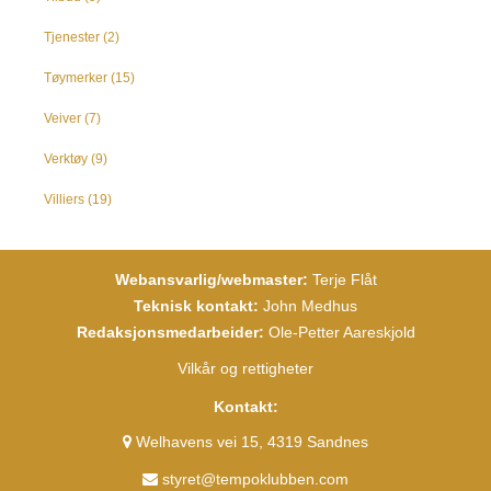
Tjenester
(2)
Tøymerker
(15)
Veiver
(7)
Verktøy
(9)
Villiers
(19)
Webansvarlig/webmaster:
Terje Flåt
Teknisk kontakt:
John Medhus
Redaksjonsmedarbeider:
Ole-Petter Aareskjold
Vilkår og rettigheter
Kontakt:
Welhavens vei 15, 4319 Sandnes
styret@tempoklubben.com